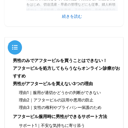
をはじめ、切迫流産・早産の管理などにも従事。婦人科領
域では、子宮筋腫・卵巣嚢腫・子宮内膜症・骨盤内感染症
などの良性疾患から、子宮癌・卵巣癌に対する手術および
続きを読む
化学療法（抗がん剤治療）まで幅広く対応。さらに、
PMS（月経前症候群）や更年期障害など、ホルモンバラン
スに関連する女性特有の不調についても積極的に診療して
いる。日本産科婦人科学会専門医として、日々多くの女性
の健康課題に向き合い、臨床の第一線で診療を続けてい
目次
る。
男性のみでアフターピルを買うことはできない！
アフターピルを処方してもらうならオンライン診療がお
すすめ
男性がアフターピルを買えない3つの理由
理由1｜服用が適切かどうかの判断ができない
理由2｜アフターピルの誤用や悪用の防止
理由3｜女性の権利やプライバシー保護のため
アフターピル服用時に男性ができるサポート方法
サポート1｜不安な気持ちに寄り添う