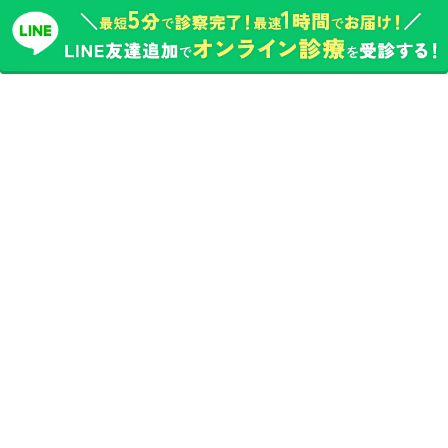
ピル・女性の診療
アフターピル（緊急避妊薬）
低用量ピル
超低用量ピル
中用量ピル
つわり外来