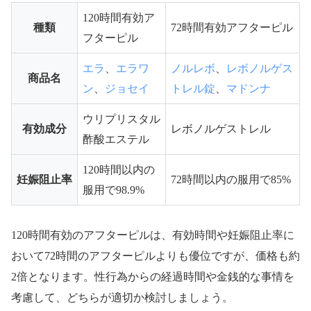
120時間有効ア
種類
72時間有効アフターピル
フターピル
エラ
エラワ
ノルレボ
レボノルゲス
、
、
商品名
ン
ジョセイ
トレル錠
マドンナ
、
、
ウリプリスタル
有効成分
レボノルゲストレル
酢酸エステル
120時間以内の
妊娠阻止率
72時間以内の服用で85%
服用で98.9%
120時間有効のアフターピルは、有効時間や妊娠阻止率に
おいて72時間のアフターピルよりも優位ですが、価格も約
2倍となります。性行為からの経過時間や金銭的な事情を
考慮して、どちらが適切か検討しましょう。