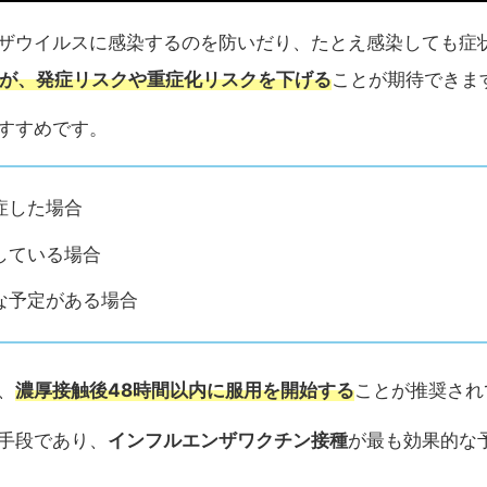
ザウイルスに感染するのを防いだり、たとえ感染しても症
んが、発症リスクや重症化リスクを下げる
ことが期待できま
すすめです。
症した場合
している場合
な予定がある場合
濃厚接触後48時間以内に服用を開始する
、
ことが推奨され
インフルエンザワクチン接種
手段であり、
が最も効果的な