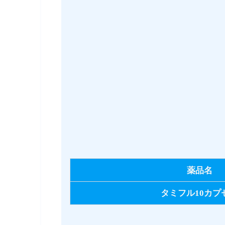
薬品名
タミフル10カプ