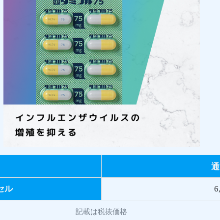
通
セル
6
記載は税抜価格