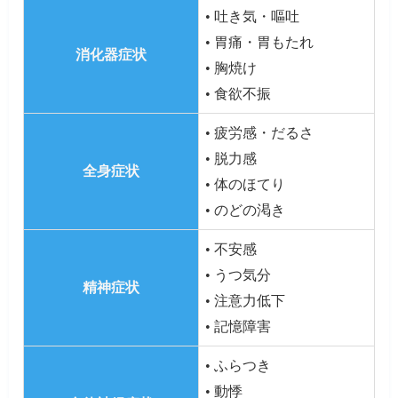
• 吐き気・嘔吐
• 胃痛・胃もたれ
消化器症状
• 胸焼け
• 食欲不振
• 疲労感・だるさ
• 脱力感
全身症状
• 体のほてり
• のどの渇き
• 不安感
• うつ気分
精神症状
• 注意力低下
• 記憶障害
• ふらつき
• 動悸