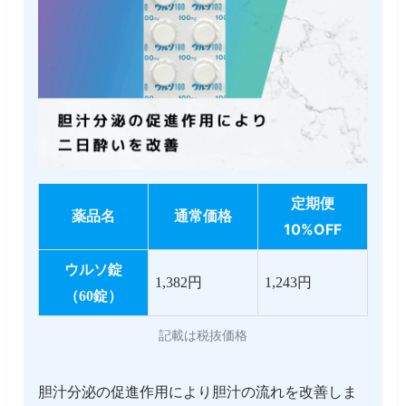
定期便
薬品名
通常価格
10%OFF
ウルソ錠
1,382円
1,243円
（60錠）
記載は税抜価格
胆汁分泌の促進作用により胆汁の流れを改善しま