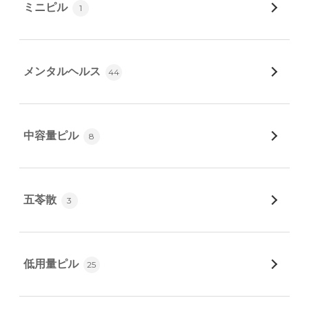
ミニピル
1
メンタルヘルス
44
中容量ピル
8
五苓散
3
低用量ピル
25