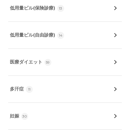
低用量ピル(保険診療)
13
低用量ピル(自由診療)
14
医療ダイエット
59
多汗症
11
妊娠
30