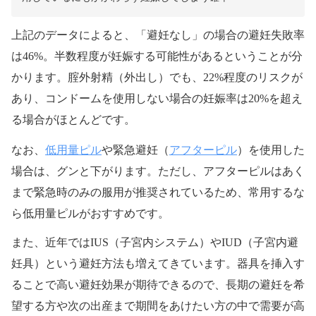
上記のデータによると、「避妊なし」の場合の避妊失敗率
は46%。半数程度が妊娠する可能性があるということが分
かります。腟外射精（外出し）でも、22%程度のリスクが
あり、コンドームを使用しない場合の妊娠率は20%を超え
る場合がほとんどです。
低用量ピル
アフターピル
なお、
や緊急避妊（
）を使用した
場合は、グンと下がります。ただし、アフターピルはあく
まで緊急時のみの服用が推奨されているため、常用するな
ら低用量ピルがおすすめです。
また、近年ではIUS（子宮内システム）やIUD（子宮内避
妊具）という避妊方法も増えてきています。器具を挿入す
ることで高い避妊効果が期待できるので、長期の避妊を希
望する方や次の出産まで期間をあけたい方の中で需要が高