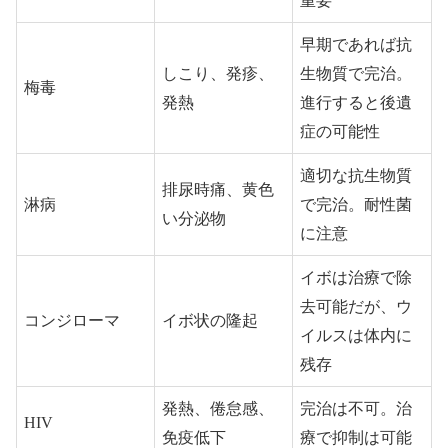
重要
早期であれば抗
しこり、発疹、
生物質で完治。
梅毒
発熱
進行すると後遺
症の可能性
適切な抗生物質
排尿時痛、黄色
淋病
で完治。耐性菌
い分泌物
に注意
イボは治療で除
去可能だが、ウ
コンジローマ
イボ状の隆起
イルスは体内に
残存
発熱、倦怠感、
完治は不可。治
HIV
免疫低下
療で抑制は可能