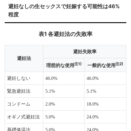
避妊なしの生セックスで妊娠する可能性は46%
程度
表1 各避妊法の失敗率
避妊失敗率
避妊法
注1)
注2)
理想的な使用
一般的な使用
避妊しない
46.0%
46.0%
緊急避妊法
5.1%
5.1%
コンドーム
2.0%
18.0%
オギノ式避妊法
5.0%
24.0%
基礎体温法
5.0%
24.0%