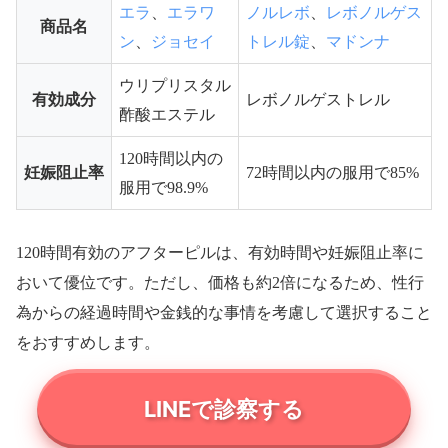
エラ
エラワ
ノルレボ
レボノルゲス
、
、
商品名
ン
ジョセイ
トレル錠
マドンナ
、
、
ウリプリスタル
有効成分
レボノルゲストレル
酢酸エステル
120時間以内の
妊娠阻止率
72時間以内の服用で85%
服用で98.9%
120時間有効のアフターピルは、有効時間や妊娠阻止率に
おいて優位です。ただし、価格も約2倍になるため、性行
為からの経過時間や金銭的な事情を考慮して選択すること
をおすすめします。
LINEで診察する