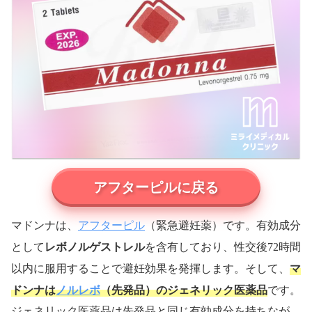
アフターピルに戻る
アフターピル
マドンナは、
（緊急避妊薬）です。有効成分
レボノルゲストレル
として
を含有しており、性交後72時間
マ
以内に服用することで避妊効果を発揮します。そして、
ドンナは
ノルレボ
（先発品）のジェネリック医薬品
です。
ジェネリック医薬品は先発品と同じ有効成分を持ちなが