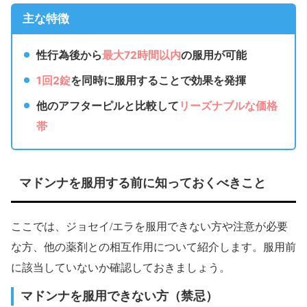
スに関連する女性特有の不調についても積極的に診療して
主な特徴
いる。日本産科婦人科学会専門医として、日々多くの女性
の健康課題に向き合い、臨床の第一線で診療を続けてい
る。
性行為後から
最大72時間以内
の服用が可能
1回2錠
を同時に服用することで効果を発揮
他のアフターピルと比較して
リーズナブルな価格
帯
マドンナを服用する前に知っておくべきこと
ここでは、ジョセイ/エラを服用できない方や注意が必要
な方、他の薬剤との相互作用について紹介します。服用前
に該当していないか確認しておきましょう。
マドンナを服用できない方（禁忌）