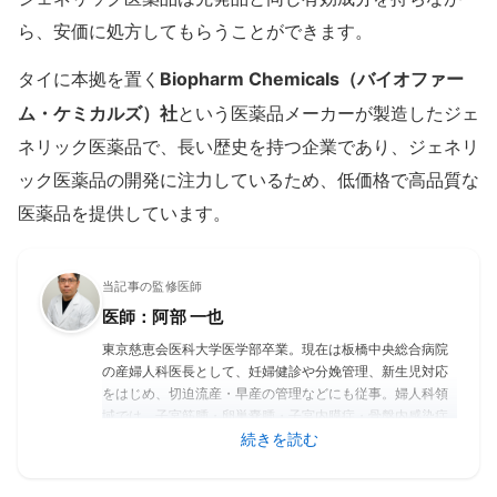
ら、安価に処方してもらうことができます。
Biopharm Chemicals（バイオファー
タイに本拠を置く
ム・ケミカルズ）社
という医薬品メーカーが製造したジェ
ネリック医薬品で、長い歴史を持つ企業であり、ジェネリ
ック医薬品の開発に注力しているため、低価格で高品質な
医薬品を提供しています。
当記事の監修医師
医師：阿部 一也
東京慈恵会医科大学医学部卒業。現在は板橋中央総合病院
の産婦人科医長として、妊婦健診や分娩管理、新生児対応
をはじめ、切迫流産・早産の管理などにも従事。婦人科領
域では、子宮筋腫・卵巣嚢腫・子宮内膜症・骨盤内感染症
などの良性疾患から、子宮癌・卵巣癌に対する手術および
続きを読む
化学療法（抗がん剤治療）まで幅広く対応。さらに、
PMS（月経前症候群）や更年期障害など、ホルモンバラン