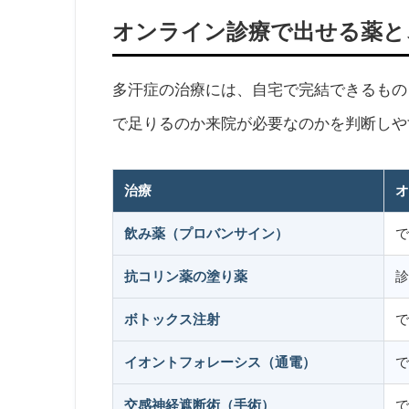
オンライン診療で出せる薬と
多汗症の治療には、自宅で完結できるもの
で足りるのか来院が必要なのかを判断しや
治療
オ
飲み薬（プロバンサイン）
で
抗コリン薬の塗り薬
診
ボトックス注射
で
イオントフォレーシス（通電）
で
交感神経遮断術（手術）
で