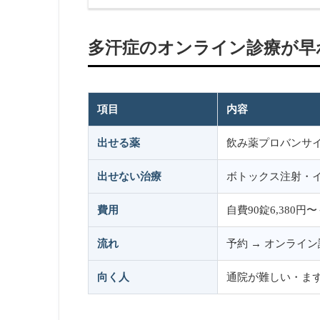
多汗症のオンライン診療が早
項目
内容
出せる薬
飲み薬プロバンサ
出せない治療
ボトックス注射・
費用
自費90錠6,38
流れ
予約 → オンライン
向く人
通院が難しい・ま