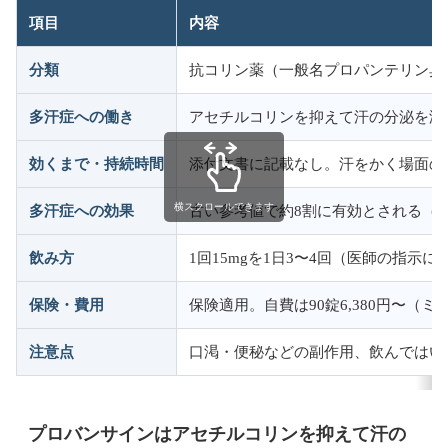
項目
内容
分類
抗コリン薬（一般名プロパンテリン臭
多汗症への働き
アセチルコリンを抑えて汗の分泌を減
効くまで・持続時間
添付文書に記載なし。汗をかく場面の
横スクロールできます
多汗症への効果
古い参考値で約8割に有効とされる（
飲み方
1回15mgを1日3〜4回（医師の指示に
保険・費用
保険適用。自費は90錠6,380円〜（
注意点
口渇・便秘などの副作用、飲んではい
プロバンサインはアセチルコリンを抑えて汗の