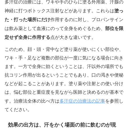
多汗症の治療には、ワキや手のひらに塗る外用薬、汗腺の
塗っ
神経に打つボトックス注射などがあります。これらは
た・打った場所にだけ
作用するのに対し、プロバンサイン
部位を限
は飲み薬として血液にのって全身をめぐるため、
定せず全身に作用する
点が大きな違いです。
このため、顔・頭・背中など塗り薬が使いにくい部位や、
ワキ・手・足など複数の部位が一度に気になる場合に向き
ます。一方で全身に効くということは、汗以外の場所でも
抗コリン作用が出るということでもあり、口の渇きや便秘
などが起こることがあります。塗り薬や注射との使い分け
は、悩む部位と重症度を見ながら医師と決めるのが基本で
多汗症の治療法の記事
す。治療法全体の比べ方は
を参照し
てください。
効果の出方は、汗をかく場面の前に飲むのが現