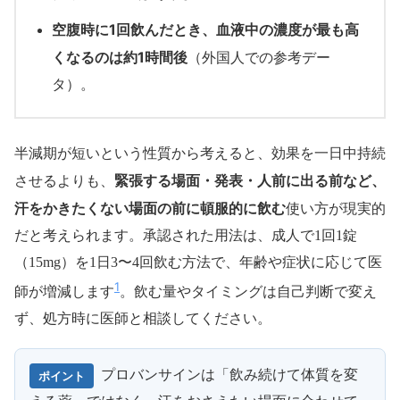
空腹時に1回飲んだとき、血液中の濃度が最も高
くなるのは約1時間後
（外国人での参考デー
タ）。
半減期が短いという性質から考えると、効果を一日中持続
緊張する場面・発表・人前に出る前など、
させるよりも、
汗をかきたくない場面の前に頓服的に飲む
使い方が現実的
だと考えられます。承認された用法は、成人で1回1錠
（15mg）を1日3〜4回飲む方法で、年齢や症状に応じて医
1
師が増減します
。飲む量やタイミングは自己判断で変え
ず、処方時に医師と相談してください。
プロバンサインは「飲み続けて体質を変
ポイント