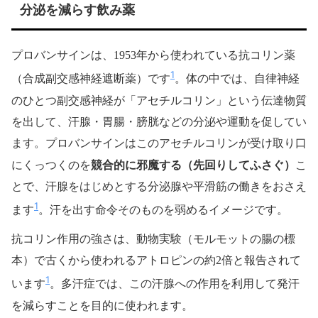
分泌を減らす飲み薬
プロバンサインは、1953年から使われている抗コリン薬
1
（合成副交感神経遮断薬）です
。体の中では、自律神経
のひとつ副交感神経が「アセチルコリン」という伝達物質
を出して、汗腺・胃腸・膀胱などの分泌や運動を促してい
ます。プロバンサインはこのアセチルコリンが受け取り口
競合的に邪魔する（先回りしてふさぐ）
にくっつくのを
こ
とで、汗腺をはじめとする分泌腺や平滑筋の働きをおさえ
1
ます
。汗を出す命令そのものを弱めるイメージです。
抗コリン作用の強さは、動物実験（モルモットの腸の標
本）で古くから使われるアトロピンの約2倍と報告されて
1
います
。多汗症では、この汗腺への作用を利用して発汗
を減らすことを目的に使われます。