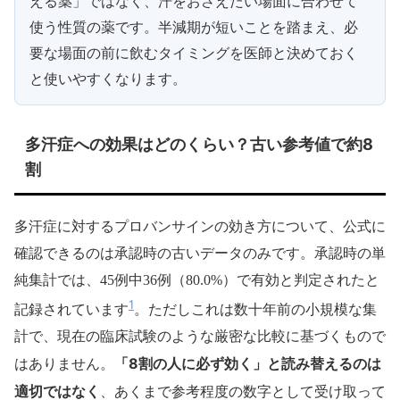
える薬」ではなく、汗をおさえたい場面に合わせて
使う性質の薬です。半減期が短いことを踏まえ、必
要な場面の前に飲むタイミングを医師と決めておく
と使いやすくなります。
多汗症への効果はどのくらい？古い参考値で約8
割
多汗症に対するプロバンサインの効き方について、公式に
確認できるのは承認時の古いデータのみです。承認時の単
純集計では、45例中36例（80.0%）で有効と判定されたと
1
記録されています
。ただしこれは数十年前の小規模な集
計で、現在の臨床試験のような厳密な比較に基づくもので
「8割の人に必ず効く」と読み替えるのは
はありません。
適切ではなく
、あくまで参考程度の数字として受け取って