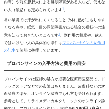
内障）や前立腺肥大による排尿障害がある人など、使えな
1
い人（禁忌）も定められています
。
暑い環境では汗が出にくくなることで体に熱がこもりやす
くなる点や、眠気・目の調節障害が出る場合の運転への注
1
意も知っておきたいところです
。副作用の頻度や、飲ん
プロバンサインの副作用
ではいけない人の具体的な条件は
の記事
で個別に整理しています。
プロバンサインの入手方法と費用の目安
プロバンサインは医師の処方が必要な医療用医薬品で、ド
ラッグストアなどでの市販はありません。皮膚科などの対
面診療のほか、オンライン診療でも処方を受けられます。
参考として、ミライメディカルクリニックのオンライン診
6,380円（税込）
療では、プロバンサイン錠15mg 90錠を