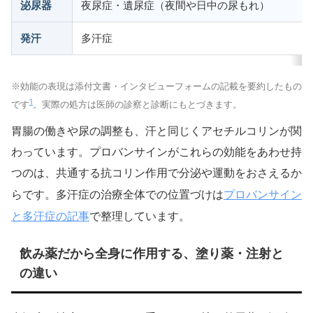
泌尿器
夜尿症・遺尿症（夜間や日中の尿もれ）
発汗
多汗症
※効能の表現は添付文書・インタビューフォームの記載を要約したもの
1
です
。実際の処方は医師の診察と診断にもとづきます。
胃腸の働きや尿の調整も、汗と同じくアセチルコリンが関
わっています。プロバンサインがこれらの効能をあわせ持
つのは、共通する抗コリン作用で分泌や運動をおさえるか
プロバンサイン
らです。多汗症の治療全体での位置づけは
と多汗症の記事
で整理しています。
飲み薬だから全身に作用する、塗り薬・注射と
の違い