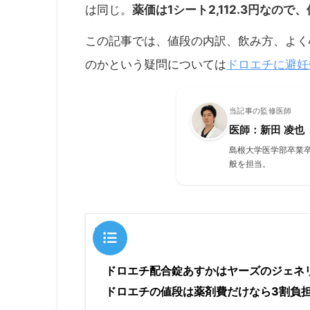
薬価は1シート2,112.3円なの
は同じ。
この記事では、値段の内訳、飲み方、よく
ドロエチに避妊
のかという疑問については
当記事の監修医師
医師：新田 凌也
島根大学医学部卒業
般を担当。
目次
ドロエチ配合錠あすかはヤーズのジェネ
ドロエチの値段は薬剤費だけなら3割負担