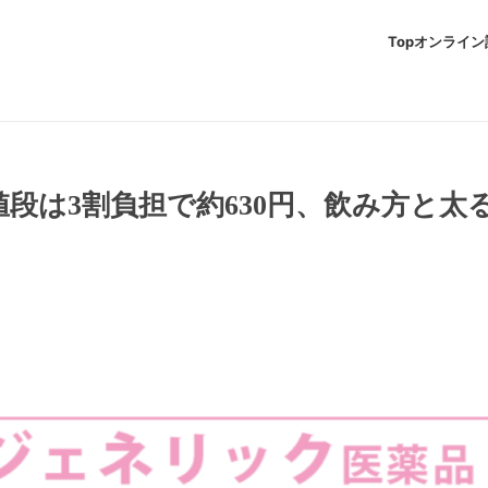
Top
オンライン
段は3割負担で約630円、飲み方と太