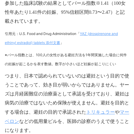
参加した臨床試験の結果としてパール指数※1.41（100女
性年あたり1.41件の妊娠、95%信頼区間0.73〜2.47）と記
載されています。
引用元：U.S. Food and Drug Administration「
YAZ (drospirenone and
ethinyl estradiol) tablets 添付文書
」
※パール指数とは、100人の女性がある避妊方法を1年間実施した場合に何件
の妊娠が起こるかを表す数値。数字が小さいほど妊娠が起こりにくい
つまり、日本で認められていないのは避妊という目的で使
うことであって、効き目が弱いからではありません。ヤー
ズは月経困難症の治療薬として承認を受けており、避妊は
病気の治療ではないため保険が使えません。避妊を目的と
トリキュラー
マー
する場合は、避妊の目的で承認された
や
ベロン
などの低用量ピルを、医師の診察のうえで使うこと
になります。