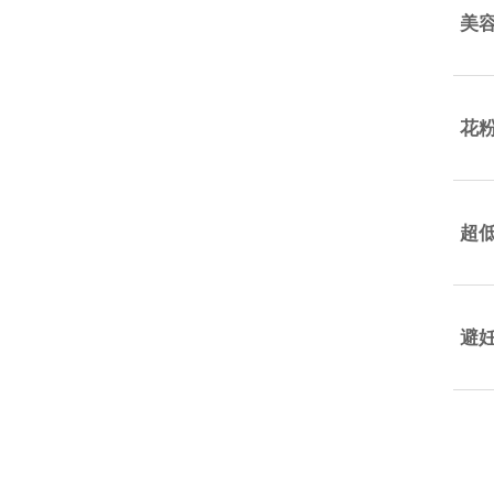
美
花
超
避