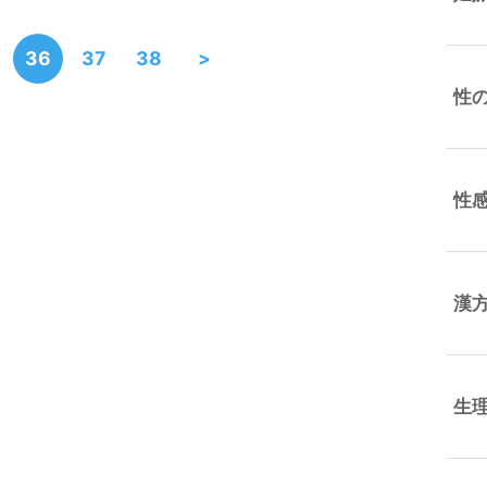
36
37
38
>
性
性
漢
生