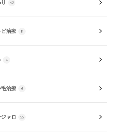
わり
42
キビ治療
11
ル
6
つ毛治療
6
ンジャロ
55