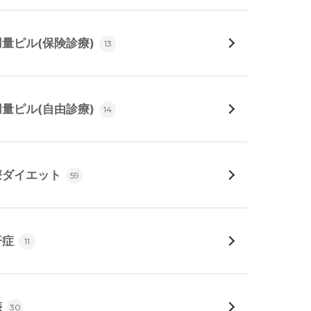
用量ピル(保険診療)
13
用量ピル(自由診療)
14
療ダイエット
59
汗症
11
娠
30