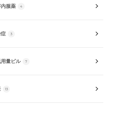
容内服薬
4
粉症
3
低用量ピル
7
妊
13