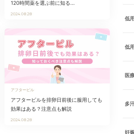
120時間薬を選ぶ前に知る...
2024.08.28
低
低
医
アフターピル
アフターピルを排卵日前後に服用しても
多
効果はある？注意点も解説
2024.08.28
妊