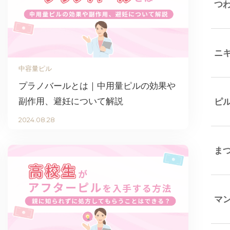
つ
ニ
中容量ピル
プラノバールとは｜中用量ピルの効果や
副作用、避妊について解説
ピ
2024.08.28
ま
マ