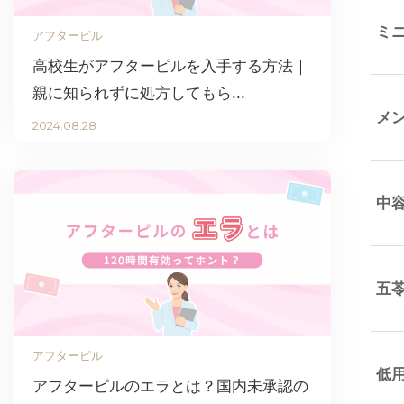
ミ
アフターピル
高校生がアフターピルを入手する方法｜
親に知られずに処方してもら...
メ
2024.08.28
中
五
アフターピル
低
アフターピルのエラとは？国内未承認の