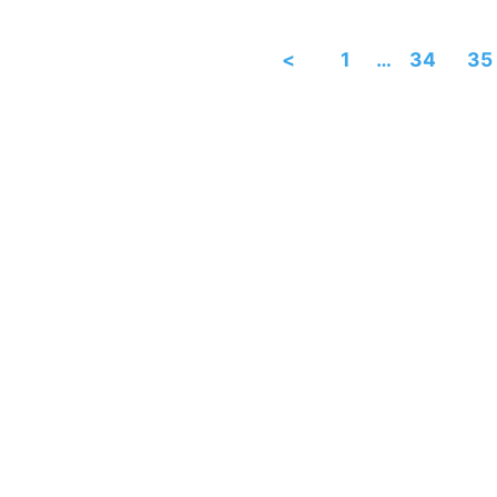
<
1
…
34
35