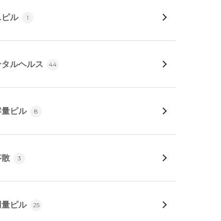
ニピル
1
ンタルヘルス
44
容量ピル
8
苓散
3
用量ピル
25