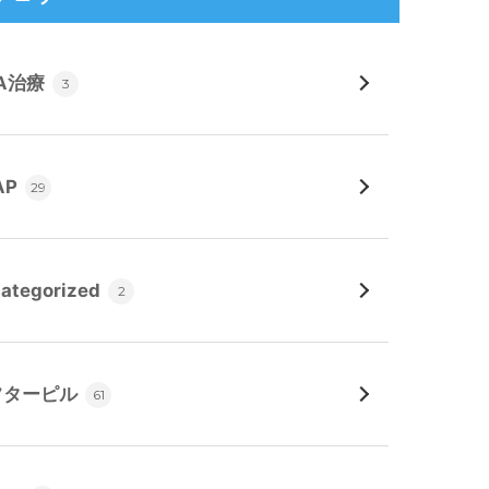
A治療
3
AP
29
ategorized
2
フターピル
61