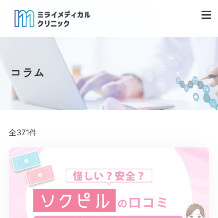
コラム
全371件