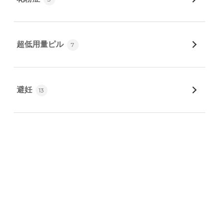
超低用量ピル
7
避妊
13