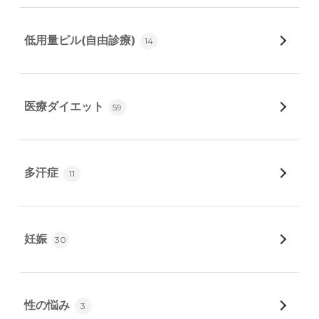
低用量ピル(自由診療)
14
医療ダイエット
59
多汗症
11
妊娠
30
性の悩み
3