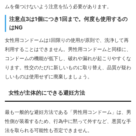
ムを傷つけないよう注意を払う必要があります。
注意点3は1個につき1回まで。何度も使用するの
はNG
女性用コンドームは1回限りの使用が原則で、洗浄して再
利用することはできません。男性用コンドームと同様に、
コンドームの機能が低下し、破れや漏れが起こりやすくな
ります。性交のたびに新しいものに取り替え、品質が疑わ
しいものは使用せずに廃棄しましょう。
女性が主体的にできる避妊方法
最も一般的な避妊方法である「男性用コンドーム」は、男
性側が装着するため、行為中に黙って外すなど、悪質な手
法を取られる可能性も否定できません。