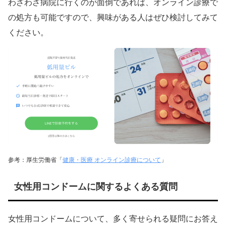
わざわざ病院に行くのが面倒であれば、オンライン診療で
の処方も可能ですので、興味がある人はぜひ検討してみて
ください。
参考：厚生労働省「
健康・医療 オンライン診療について
」
女性用コンドームに関するよくある質問
女性用コンドームについて、多く寄せられる疑問にお答え