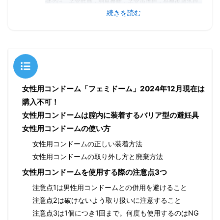
域では、子宮筋腫・卵巣嚢腫・子宮内膜症・骨盤内感染症
などの良性疾患から、子宮癌・卵巣癌に対する手術および
続きを読む
化学療法（抗がん剤治療）まで幅広く対応。さらに、
PMS（月経前症候群）や更年期障害など、ホルモンバラン
スに関連する女性特有の不調についても積極的に診療して
いる。日本産科婦人科学会専門医として、日々多くの女性
の健康課題に向き合い、臨床の第一線で診療を続けてい
目次
る。
女性用コンドーム「フェミドーム」2024年12月現在は
購入不可！
女性用コンドームは腟内に装着するバリア型の避妊具
女性用コンドームの使い方
女性用コンドームの正しい装着方法
女性用コンドームの取り外し方と廃棄方法
女性用コンドームを使用する際の注意点3つ
注意点1は男性用コンドームとの併用を避けること
注意点2は破けないよう取り扱いに注意すること
注意点3は1個につき1回まで。何度も使用するのはNG