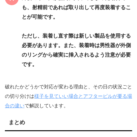
も、射精前であれば取り出して再度装着するこ
とが可能です。
ただし、装着し直す際は新しい製品を使用する
必要があります。また、装着時は男性器が外側
のリングから確実に挿入されるよう注意が必要
です。
破れたかどうかで対応が変わる理由と、その日の状況ごと
様子を見ていい場合とアフターピルが要る場
の切り分けは
合の違い
で解説しています。
まとめ