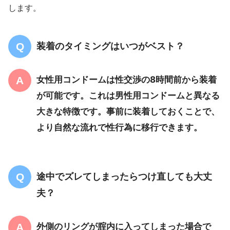
します。
装着のタイミングはいつがベスト？
女性用コンドームは性交渉の8時間前から装着
が可能です。これは男性用コンドームと異なる
大きな特徴です。事前に装着しておくことで、
より自然な流れで性行為に移行できます。
途中でズレてしまったらつけ直しても大丈
夫？
外側のリングが腟内に入ってしまった場合で