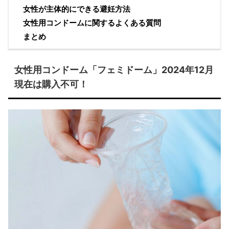
女性が主体的にできる避妊方法
女性用コンドームに関するよくある質問
まとめ
女性用コンドーム「フェミドーム」2024年12月
現在は購入不可！