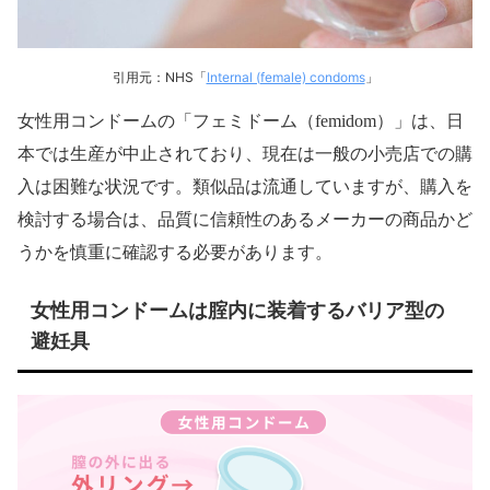
引用元：NHS「
Internal (female) condoms
」
女性用コンドームの「フェミドーム（femidom）」は、日
本では生産が中止されており、現在は一般の小売店での購
入は困難な状況です。類似品は流通していますが、購入を
検討する場合は、品質に信頼性のあるメーカーの商品かど
うかを慎重に確認する必要があります。
女性用コンドームは腟内に装着するバリア型の
避妊具