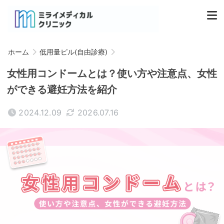
ホーム
低用量ピル(自由診療)
女性用コンドームとは？使い方や注意点、女性
ができる避妊方法を紹介
2024.12.09
2026.07.16