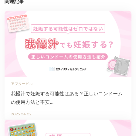
関連記事
アフターピル
我慢汁で妊娠する可能性はある？正しいコンドーム
の使用方法と不安...
2025.04.02