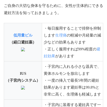
ご自身の大切な身体を守るために、女性が主体的にできる
避妊方法を知っておきましょう。
・毎日服用することで排卵を抑制
低用量ピル
生理痛
します
の軽減や月経量の減
（経口避妊薬）
少などの効果もあります
避
・正しく服用すれば99%程度の
妊効果
があります
・子宮内に入れる小さな器具で、
IUS
黄体ホルモンを放出します
（子宮内システム）
・一度の挿入で最長5年間の避妊
効果があります避妊率は99.8%と
非常に高く、生理痛も軽減します
・子宮内に装着する避妊具です一