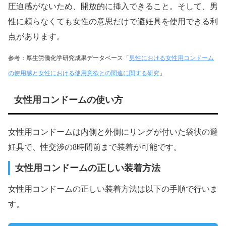
圧迫感がないため、開放的に挿入できること。そして、男
性に頼らなくても女性の意思だけで避妊具を使用できる利
点があります。
参考：厚生労働化学研究成果データベース「
男性における女性用コンドーム
の使用感と女性における使用意欲との関連に関する研究
」
女性用コンドームの使い方
女性用コンドームは内側と外側にリングが付いた袋状の避
妊具で、性交渉の8時間前まで装着が可能です。
女性用コンドームの正しい装着方法
女性用コンドームの正しい装着方法は以下の手順で行いま
す。