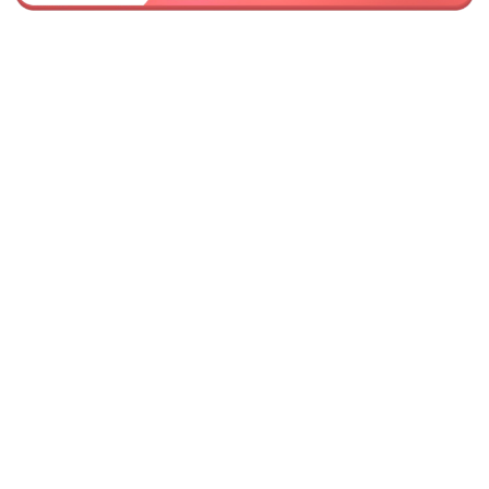
ピル・女性の診療
アフターピル（緊急避妊薬）
低用量ピル
超低用量ピル
中用量ピル
つわり外来
美容皮膚科