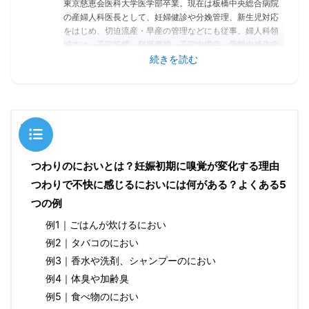
東京慈恵会医科大学医学部卒業。現在は板橋中央総合病院
の産婦人科医長として、妊婦健診や分娩管理、新生児対応
をはじめ、切迫流産・早産の管理などにも従事。婦人科領
域では、子宮筋腫・卵巣嚢腫・子宮内膜症・骨盤内感染症
などの良性疾患から、子宮癌・卵巣癌に対する手術および
続きを読む
化学療法（抗がん剤治療）まで幅広く対応。さらに、
PMS（月経前症候群）や更年期障害など、ホルモンバラン
スに関連する女性特有の不調についても積極的に診療して
いる。日本産科婦人科学会専門医として、日々多くの女性
の健康課題に向き合い、臨床の第一線で診療を続けてい
目次
る。
つわりのにおいとは？妊娠初期に嗅覚が変化する理由
つわりで不快に感じるにおいには何がある？よくある5
つの例
例1｜ごはんが炊けるにおい
例2｜タバコのにおい
例3｜香水や洗剤、シャンプーのにおい
例4｜体臭や加齢臭
例5｜食べ物のにおい