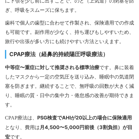
に下顎を少し前に出すことで、のど（上気道）の閉塞を防
ぎ、呼吸をスムーズに保ちます。
歯科で個人の歯型に合わせて作製され、保険適用での作成
も可能です。副作用が少なく、持ち運びもしやすいため、
旅行や出張が多い方にも続けやすい方法といえます。
CPAP療法（経鼻的持続陽圧呼吸療法）
中等症〜重症に対して推奨される標準治療
です。鼻に装着
したマスクから一定の空気圧を送り込み、睡眠中の気道閉
塞を防ぎます。継続することで、無呼吸の回数が大きく減
り、睡眠の質・日中の集中力・倦怠感の改善が期待できま
す。
PSG検査でAHIが20以上の場合に保険適用
CPAP療法は、
月4,500〜5,000円前後（3割負担）が目
となり、費用は
安
です。