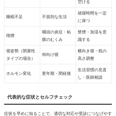
空ける
就寝時間を一定
睡眠不足
不規則な生活
に保つ
咽頭の炎症・粘
禁煙・加湿を意
喫煙
膜のむくみ
識する
寝姿勢（閉塞性
横向き寝・枕の
仰向け寝
タイプの場合）
高さ調整
生活習慣の見直
ホルモン変化
更年期・閉経後
し・医師相談
代表的な症状とセルフチェック
症状を早めに知ることで、適切な対応や受診につなげやす