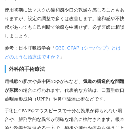
使用初期にはマスクの違和感や口の乾燥を感じることもあ
りますが、設定の調整で多くは改善します。違和感や不快
感があっても自己判断で治療を中断せず、必ず医師に相談
しましょう。
Q30. CPAP（シーパップ）とは
参考：日本呼吸器学会「
どのような治療法ですか？
」
外科的手術療法
気道の構造的な問題
扁桃腺の肥大や鼻中隔のゆがみなど、
が原因
の場合に行われます。代表的な方法は、口蓋垂軟口
蓋咽頭形成術（UPPP）や鼻中隔矯正術などです。
手術はCPAPやマウスピースで十分な効果が得られない場
合や、解剖学的な異常が明確な場合に検討されます。根本
的な改善が見込める一方で、術後の腫れや痛みを伴うこと