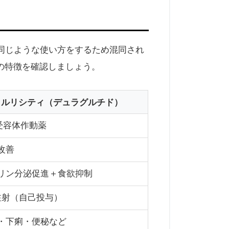
同じような使い方をするため混同され
の特徴を確認しましょう。
トルリシティ（デュラグルチド）
1受容体作動薬
改善
リン分泌促進＋食欲抑制
注射（自己投与）
・下痢・便秘など