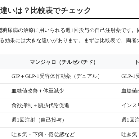
違いは？比較表でチェック
型糖尿病の治療に用いられる週1回投与の自己注射薬です。
る効果には大きな違いがあります。まずは比較表で、両者
マンジャロ（チルゼパチド）
GIP＋GLP-1受容体作動薬（デュアル）
GLP-
血糖値改善＋体重減少
血糖値
食欲抑制＋脂肪代謝促進
インス
週1回注射（自己投与）
週1回
吐き気・下痢・倦怠感など
吐き気