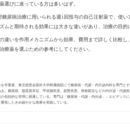
薬選びに迷っている方は多いはず。
型糖尿病治療に用いられる週1回投与の自己注射薬で、使い
ズムと期待される効果には大きな違いがあり、治療の目的
の違いを作用メカニズムから効果、費用まで詳しく比較し
治療薬を選ぶための参考にしてください。
科を卒業後、東京慈恵会医科大学附属病院にて糖尿病・代謝・内分泌内科を専門とす
ねる。糖尿病、脂質異常症、甲状腺疾患、副腎疾患、骨粗鬆症などの内分泌・代謝疾
患の包括的な管理に精通している。専門は「糖尿病・代謝・内分泌」。エビデンスに
を重視したきめ細やかな医療を実践している。