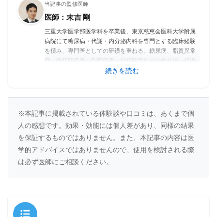
当記事の監修医師
医師：末吉 剛
三重大学医学部医学科を卒業後、東京慈恵会医科大学附属
病院にて糖尿病・代謝・内分泌内科を専門とする臨床経験
を積み、専門医としての研鑽を重ねる。糖尿病、脂質異常
症、甲状腺疾患、副腎疾患、骨粗鬆症などの内分泌・代謝
疾患に幅広く対応し、生活習慣病を含む慢性疾患の包括的
続きを読む
な管理に精通している。専門は「糖尿病・代謝・内分
泌」。エビデンスに基づいた診療と、患者一人ひとりの生
活背景を重視したきめ細やかな医療を実践している。
※本記事に掲載されている体験談や口コミは、あくまで個
人の感想です。効果・効能には個人差があり、同様の結果
を保証するものではありません。また、本記事の内容は医
学的アドバイスではありませんので、使用を検討される際
は必ず医師にご相談ください。
目次