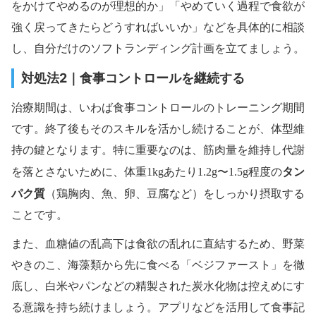
をかけてやめるのが理想的か」「やめていく過程で食欲が
強く戻ってきたらどうすればいいか」などを具体的に相談
し、自分だけのソフトランディング計画を立てましょう。
対処法2｜食事コントロールを継続する
治療期間は、いわば食事コントロールのトレーニング期間
です。終了後もそのスキルを活かし続けることが、体型維
持の鍵となります。特に重要なのは、筋肉量を維持し代謝
タン
を落とさないために、体重1kgあたり1.2g〜1.5g程度の
パク質
（鶏胸肉、魚、卵、豆腐など）をしっかり摂取する
ことです。
また、血糖値の乱高下は食欲の乱れに直結するため、野菜
やきのこ、海藻類から先に食べる「ベジファースト」を徹
底し、白米やパンなどの精製された炭水化物は控えめにす
る意識を持ち続けましょう。アプリなどを活用して食事記