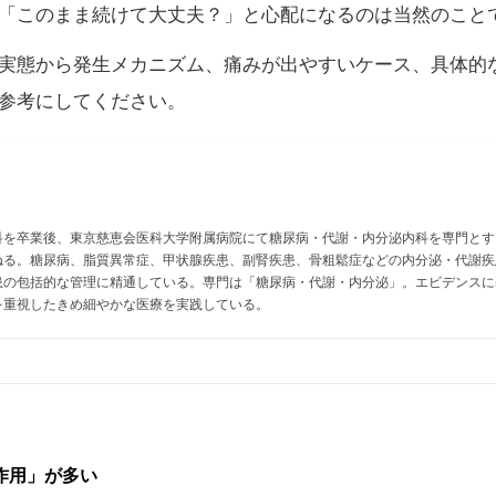
「このまま続けて大丈夫？」と心配になるのは当然のこと
実態から発生メカニズム、痛みが出やすいケース、具体的
参考にしてください。
科を卒業後、東京慈恵会医科大学附属病院にて糖尿病・代謝・内分泌内科を専門とす
ねる。糖尿病、脂質異常症、甲状腺疾患、副腎疾患、骨粗鬆症などの内分泌・代謝疾
患の包括的な管理に精通している。専門は「糖尿病・代謝・内分泌」。エビデンスに
を重視したきめ細やかな医療を実践している。
作用」が多い