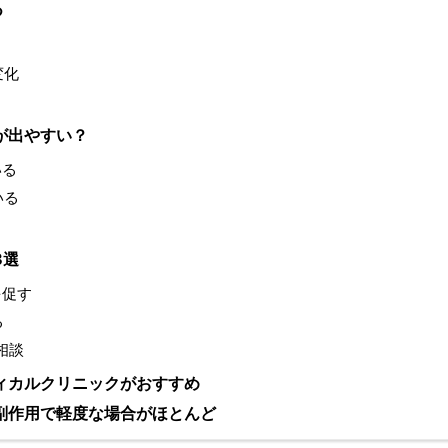
つ
変化
が出やすい？
いる
いる
3選
を促す
る
相談
ィカルクリニックがおすすめ
副作用で軽度な場合がほとんど