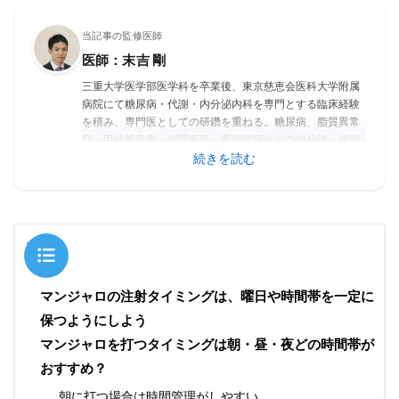
当記事の監修医師
医師：末吉 剛
三重大学医学部医学科を卒業後、東京慈恵会医科大学附属
病院にて糖尿病・代謝・内分泌内科を専門とする臨床経験
を積み、専門医としての研鑽を重ねる。糖尿病、脂質異常
症、甲状腺疾患、副腎疾患、骨粗鬆症などの内分泌・代謝
疾患に幅広く対応し、生活習慣病を含む慢性疾患の包括的
続きを読む
な管理に精通している。専門は「糖尿病・代謝・内分
泌」。エビデンスに基づいた診療と、患者一人ひとりの生
活背景を重視したきめ細やかな医療を実践している。
目次
マンジャロの注射タイミングは、曜日や時間帯を一定に
保つようにしよう
マンジャロを打つタイミングは朝・昼・夜どの時間帯が
おすすめ？
朝に打つ場合は時間管理がしやすい