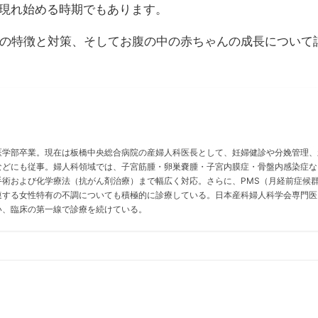
現れ始める時期でもあります。
りの特徴と対策、そしてお腹の中の赤ちゃんの成長について
医学部卒業。現在は板橋中央総合病院の産婦人科医長として、妊婦健診や分娩管理、
などにも従事。婦人科領域では、子宮筋腫・卵巣嚢腫・子宮内膜症・骨盤内感染症な
手術および化学療法（抗がん剤治療）まで幅広く対応。さらに、PMS（月経前症候
連する女性特有の不調についても積極的に診療している。日本産科婦人科学会専門医
い、臨床の第一線で診療を続けている。