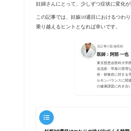
妊婦さんにとって、少しずつ症状に変化が
この記事では、妊娠10週目におけるつわ
乗り越えるヒントとなれば幸いです。
当記事の監修医師
医師：阿部 一也
東京慈恵会医科大学
迫流産・早産の管理
癌・卵巣癌に対する
ルモンバランスに関
の健康課題に向き合
目次