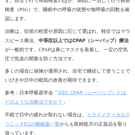
す。自宅で行う簡易検査のほか、病院に一泊して行う精密
検査（PSG）で、睡眠中の呼吸の状態や無呼吸の回数を確
認します。
治療は、症状の程度や原因に応じて選ばれ、軽症ではマウ
中等症以上ではCPAP（シーパップ）療法
スピース療法、
が一般的です。CPAPは鼻にマスクを装着し、一定の空気
圧で気道の閉塞を防ぐ方法です。
多くの場合に保険が適用され、自宅で継続して使うことで
いびきや日中の眠気の改善が期待できます。
Q30. CPAP（シーパップ）とは
参考：日本呼吸器学会「
どのような治療法ですか？
」
ミライメディカルク
不眠で日中の疲れが取れない場合は、
リニックECの睡眠薬一覧
からも医師処方の正規品を取り
扱っています。