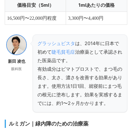
価格目安（5ml）
1mlあたりの価格
16,500円〜22,000円程度
3,300円〜4,400円
グラッシュビスタ
は、2014年に日本で
初めて
睫毛貧毛症
治療薬として承認され
た医薬品です。
新田 凌也
有効成分はビマトプロストで、まつ毛の
眼科医
長さ、太さ、濃さを改善する効果があり
ます。使用方法1日1回、就寝前にまつ毛
の根元に塗布します。効果を実感するま
でには、約1〜2ヶ月かかります。
ルミガン｜緑内障のための治療薬