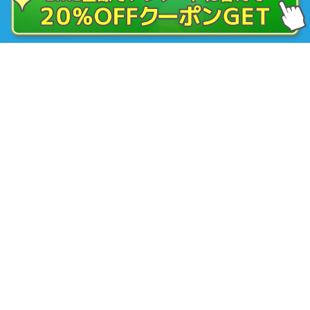
ピル・女性の診療
アフターピル（緊急避妊薬）
低用量ピル
超低用量ピル
中用量ピル
つわり外来