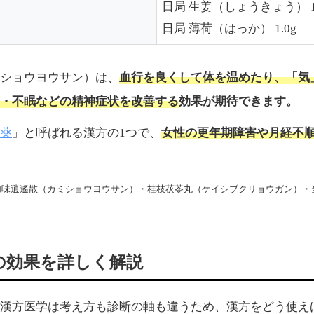
日局 生姜（しょうきょう） 1.
日局 薄荷（はっか） 1.0g
血行を良くして体を温めたり、「気
ショウヨウサン）は、
・不眠などの精神症状を改善する
効果が期待できます。
薬
女性の更年期障害や月経不
」と呼ばれる漢方の1つで、
加味逍遙散（カミショウヨウサン）・桂枝茯苓丸（ケイシブクリョウガン）・
の効果を詳しく解説
漢方医学は考え方も診断の軸も違うため、漢方をどう使え