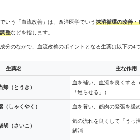
抹消循環の改善・
でいう「血流改善」は、西洋医学でいう
調整
などを指します。
成分のなかで、血流改善のポイントとなる生薬は以下の4
生薬名
主な作用
血を補い、血流を良くする
当帰（とうき）
「巡らせる」）
薬（しゃくやく）
血を養い、筋肉の緊張を緩
気の流れを良くして「うっ
柴胡（さいこ）
解消