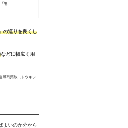
0g
」の巡りを良くし
順
などに幅広く用
当帰芍薬散（トウキシ
ばよいのか分から