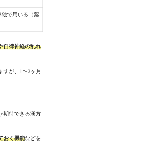
単独で用いる（薬
や自律神経の乱れ
すが、1〜2ヶ月
が期待できる漢方
ておく機能
などを