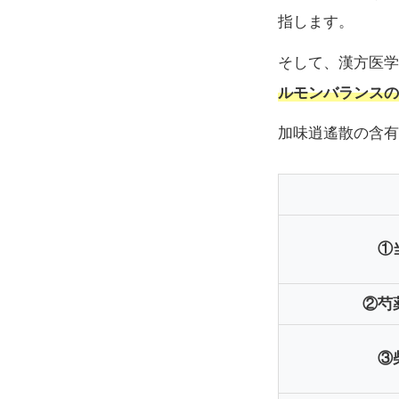
指します。
そして、漢方医学
ルモンバランスの
加味逍遙散の含有
①
②芍
③