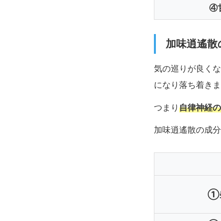
④
加味逍遙散
気の巡りが良くな
になり落ち着きま
自律神経の
つまり
加味逍遙散の成分
①