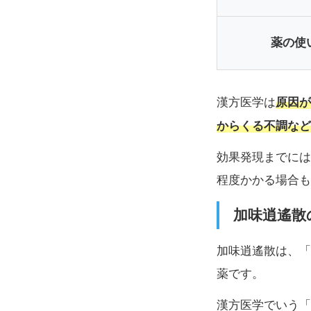
薬の使
原因が
漢方医学は
からくる不調など
効果発現までには
程度かかる場合も
加味逍遙散
加味逍遙散は、「
薬です。
漢方医学でいう「