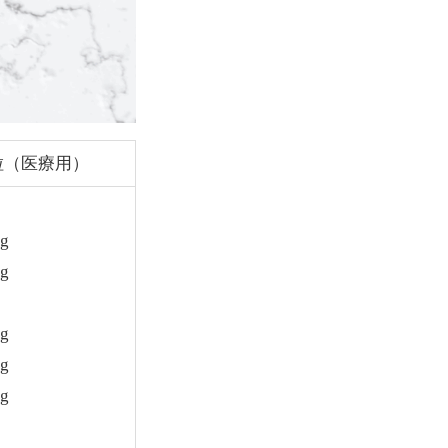
粒（医療用）
g
g
g
g
g