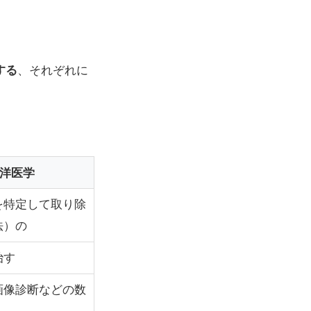
する
、それぞれに
洋医学
を特定して取り除
法）の
治す
画像診断などの数