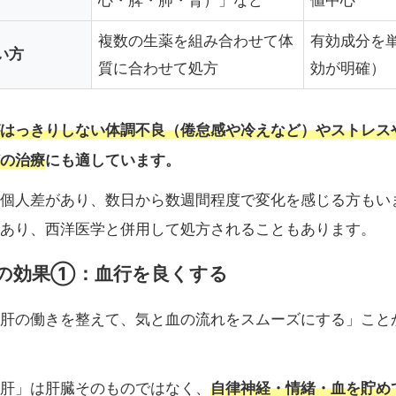
心・脾・肺・腎）」など
値中心
複数の生薬を組み合わせて体
有効成分を
い方
質に合わせて処方
効が明確）
はっきりしない体調不良（倦怠感や冷えなど）やストレス
の治療
にも適しています。
個人差があり、数日から数週間程度で変化を感じる方もいま
あり、西洋医学と併用して処方されることもあります。
の効果①：血行を良くする
肝の働きを整えて、気と血の流れをスムーズにする」こと
自律神経・情緒・血を貯め
肝」は肝臓そのものではなく、