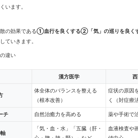
くいます。
①血行を良くする②「気」の巡りを良く
散の効果である
していきます。
の違い
漢方医学
西
体全体のバランスを整える
症状の原因
方
（根本改善）
く（対症療
ーチ
自然治癒力を高める
薬や手術で
「気・血・水」「五臓（肝・
血液検査や
の軸