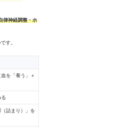
自律神経調整・ホ
つです。
（血を「養う」＋
める
滞（詰まり）」を