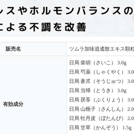
販売名
ツムラ加味逍遙散エキス顆
日局 柴胡（さいこ） 3.0g
日局 芍薬（しゃくやく） 3.0
日局 蒼朮（そうじゅつ） 3.0
日局 当帰（とうき） 3.0g
日局 茯苓（ぶくりょう） 3.0
有効成分
日局 山梔子（さんしん） 2.0
日局 牡丹皮（ぼたんぴ） 2.0
日局 甘草（かんぞう） 1.5g