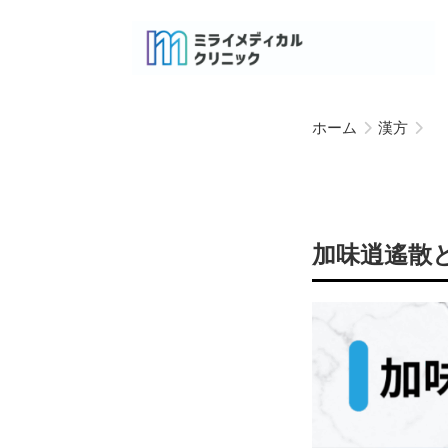
ホーム
漢方
加味逍遙散