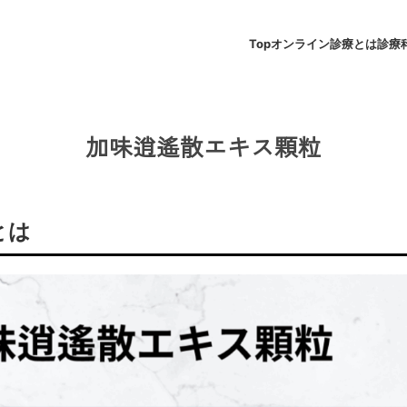
Top
オンライン診療とは
診療
加味逍遙散エキス顆粒
とは