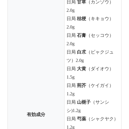
甘草
日局
（カンゾウ）
2.0g
桔梗
日局
（キキョウ）
2.0g
石膏
日局
（セッコウ）
2.0g
白朮
日局
（ビャクジュ
ツ）2.0g
大黄
日局
（ダイオウ）
1.5g
荊芥
日局
（ケイガイ）
1.2g
山梔子
日局
（サンシ
シ)1.2g
有効成分
芍薬
日局
（シャクヤク）
1.2g