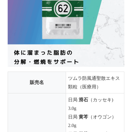
ツムラ防風通聖散エキス
販売名
顆粒（医療用）
滑石
日局
（カッセキ)
3.0g
黄芩
日局
（オウゴン）
2.0g