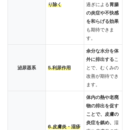
り除く
胃腸
過ぎによる
の炎症や不快感
を和らげる効果
も期待できま
す。
余分な水分を体
外に排出する
こ
泌尿器系
5.利尿作用
とで、むくみの
改善が期待でき
ます。
体内の熱や老廃
物の排出を促す
ことで、皮膚の
炎症を鎮め、
湿
6.皮膚炎・湿疹