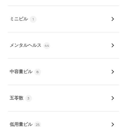
ミニピル
1
メンタルヘルス
44
中容量ピル
8
五苓散
3
低用量ピル
25