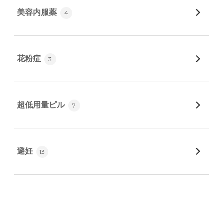
美容内服薬
4
花粉症
3
超低用量ピル
7
避妊
13