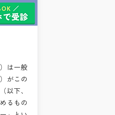
OK
ホで受診
）は一般
）がこの
（以下、
めるもの
ー」とい