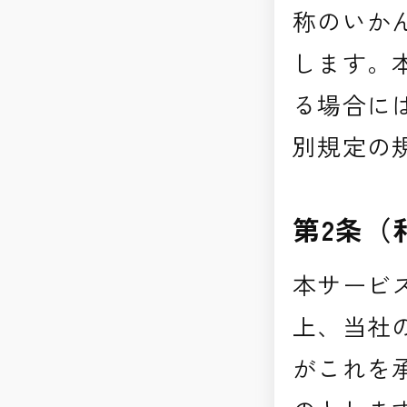
称のいか
します。
る場合に
別規定の
第2条（
本サービ
上、当社
がこれを