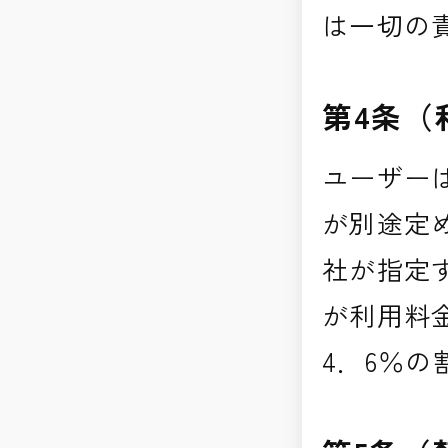
は一切の
第4条（
ユーザー
が別途定
社が指定
が利用料
4．6％