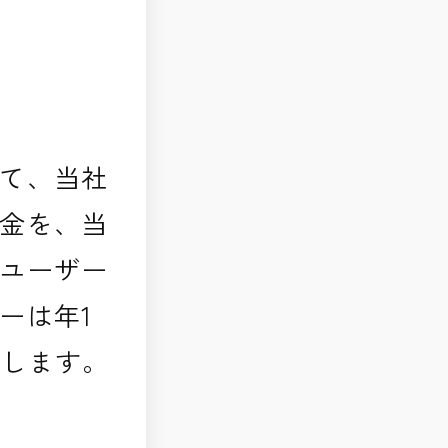
て、当社
金を、当
ユーザー
ーは年1
とします。