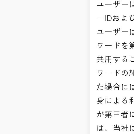
ユーザー
ーIDお
ユーザー
ワードを
共用する
ワードの
た場合に
身による
が第三者
は、当社