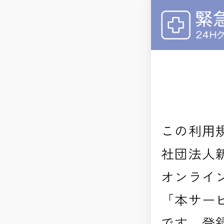
この利用
社団法人
オンライ
「本サー
です。登