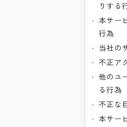
りする
本サー
行為
当社の
不正ア
他のユ
る行為
不正な
本サー