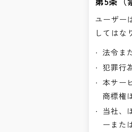
第5条（
ユーザー
してはな
法令ま
犯罪行
本サー
商標権
当社、
ーまた