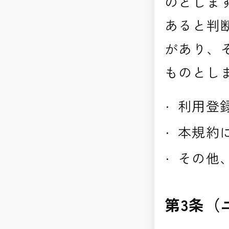
のとしま
あると判
があり、
ものとし
利用登
本規約
その他
第3条（